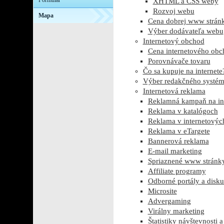
Formulár
XHTML a CSS weby
Rozvoj webu
Mapa
Cena dobrej www strán
Výber dodávateľa webu
Internetový obchod
Cena internetového ob
Porovnávače tovaru
Čo sa kupuje na internete
Výber redakčného systé
Internetová reklama
Reklamná kampaň na int
Reklama v katalógoch
Reklama v internetový
Reklama v eTargete
Bannerová reklama
E-mail marketing
Spriaznené www stránk
Affiliate programy
Odborné portály a diskus
Microsite
Advergaming
Virálny marketing
Štatistiky návštevnosti 