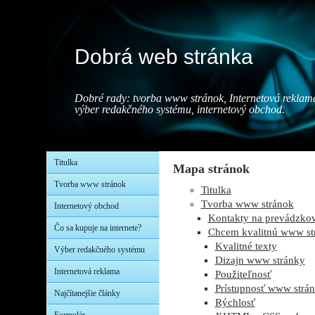
Dobrá web stránka
Dobré rady: tvorba www stránok, Internetová reklam
výber redakčného systému, internetový obchod.
Titulka
Mapa stránok
Tvorba www stránok
Titulka
Tvorba www stránok
Internetový obchod
Kontakty na prevádzko
Čo sa kupuje na internete?
Chcem kvalitnú www st
Kvalitné texty
Výber redakčného systému
Dizajn www stránky
Internetová reklama
Použiteľnosť
Prístupnosť www strá
Najčítanejšie články
Rýchlosť